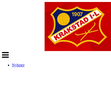
Veksle
navigasjon
Nyheter