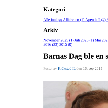
Kategori
Alle innlegg
Allidretten (1)
Åpen hall (4)
Arkiv
November 2025 (1)
Juli 2025 (1)
Mai 202
2016 (23)
2015 (9)
Barnas Dag ble en 
Postet av
Kråkstad IL
den
16. sep 2015