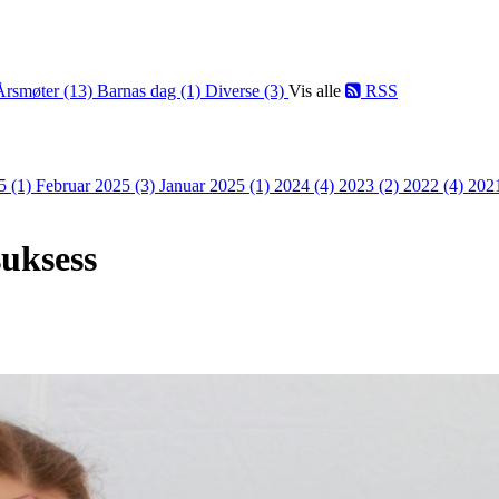
Årsmøter (13)
Barnas dag (1)
Diverse (3)
Vis alle
RSS
5 (1)
Februar 2025 (3)
Januar 2025 (1)
2024 (4)
2023 (2)
2022 (4)
202
suksess