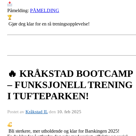
Påmelding:
PÅMELDING
Gjør deg klar for en rå treningsopplevelse!
🔥 KRÅKSTAD BOOTCAMP
– FUNKSJONELL TRENING
I TUFTEPARKEN!
Postet av
Kråkstad IL
den
10. feb 2025
Bli sterkere, mer utholdende og klar for Barskingen 2025!