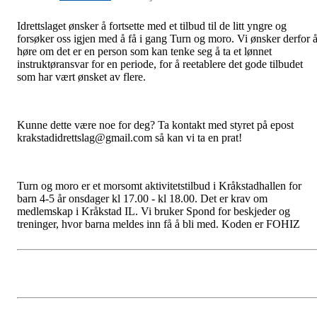
Idrettslaget ønsker å fortsette med et tilbud til de litt yngre og
forsøker oss igjen med å få i gang Turn og moro. Vi ønsker derfor 
høre om det er en person som kan tenke seg å ta et lønnet
instruktøransvar for en periode, for å reetablere det gode tilbudet
som har vært ønsket av flere.
Kunne dette være noe for deg? Ta kontakt med styret på epost
krakstadidrettslag@gmail.com så kan vi ta en prat!
Turn
og moro er et morsomt aktivitetstilbud i Kråkstadhallen for
barn 4-5 år onsdager kl 17.00 - kl 18.00. Det er krav om
medlemskap i Kråkstad IL. Vi bruker Spond for beskjeder og
treninger, hvor barna meldes inn få å bli med. Koden er FOHIZ