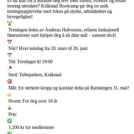
Er du klar for å utfordre deg selv med variert, effektiv og sosial
trening utendørs? Kråkstad Bootcamp gir deg en unik
treningsopplevelse med fokus på styrke, utholdenhet og
bevegelighet!
Treningen ledes av Andreas Halvorsen, erfaren funksjonell
fitnesstrener som hjelper deg å nå dine mål – uansett nivå!
Når? Hver torsdag fra 20. mars til 26. juni
Tid: Torsdager kl 19:00
Sted: Tufteparken, Kråkstad
Mål: En sterkere kropp og kanskje delta på Barskingen 31. mai?
Hvem: For deg over 18 år
Pris:
1.200 kr for medlemmer