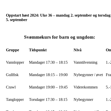
Oppstart høst 2024: Uke 36 – mandag 2. september og torsdag
5. september
Svømmekurs for barn og ungdom:
Gruppe
Tidspunkt
Nivå
Omt
Vannlopper
Mandager 17:30 – 18:15
Vanntilvenning
1.-
Gullfisk
Mandager 18:15 – 19:00
Nybegynner / øvet
Fra
Crawl
Mandager 19:00 – 19:45
Viderekommen
5.-
Tanglopper
Torsdager 17:30 – 18:15
Nybegynner
1.-