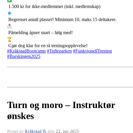
1.500 kr for ikke-medlemmer (inkl. medlemskap)
Begrenset antall plasser! Minimum 10, maks 15 deltakere.
Påmelding åpner snart – følg med!
Gjør deg klar for en rå treningsopplevelse!
#KråkstadBootcamp
#Tufteparken
#FunksjonellTrening
#Barskingen2025
Turn og moro – Instruktør
ønskes
Postet av
Kråkstad IL
den
22. jan 2025