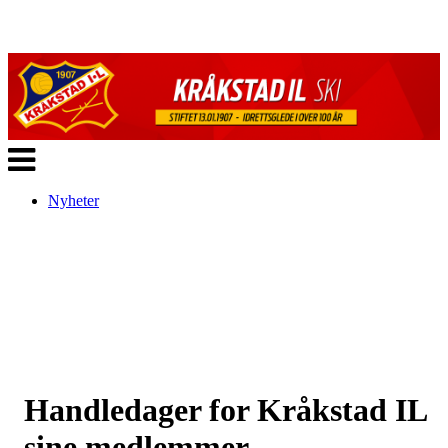
Veksle
navigasjon
Nyheter
Handledager for Kråkstad IL
sine medlemmer