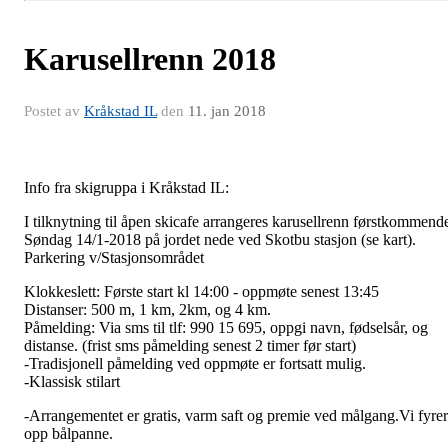
Karusellrenn 2018
Postet av
Kråkstad IL
den
11. jan 2018
Info fra skigruppa i Kråkstad IL:
I tilknytning til åpen skicafe arrangeres karusellrenn førstkommend
Søndag 14/1-2018 på jordet nede ved Skotbu stasjon (se kart).
Parkering v/Stasjonsområdet
Klokkeslett: Første start kl 14:00 - oppmøte senest 13:45
Distanser: 500 m, 1 km, 2km, og 4 km.
Påmelding: Via sms til tlf: 990 15 695, oppgi navn, fødselsår, og
distanse. (frist sms påmelding senest 2 timer før start)
-Tradisjonell påmelding ved oppmøte er fortsatt mulig.
-Klassisk stilart
-Arrangementet er gratis, varm saft og premie ved målgang.Vi fyrer
opp bålpanne.