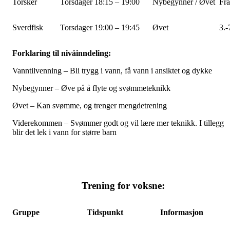
Torsker
Torsdager 18:15 – 19:00
Nybegynner / Øvet
Fra
Sverdfisk
Torsdager 19:00 – 19:45
Øvet
3.-
Forklaring til nivåinndeling:
Vanntilvenning – Bli trygg i vann, få vann i ansiktet og dykke
Nybegynner – Øve på å flyte og svømmeteknikk
Øvet – Kan svømme, og trenger mengdetrening
Viderekommen – Svømmer godt og vil lære mer teknikk. I tillegg
blir det lek i vann for større barn
Trening for voksne:
Gruppe
Tidspunkt
Informasjon