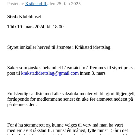
Postet av
Kråkstad IL
den
25. feb 2025
Sted:
Klubbhuset
Tid:
19. mars 2024, kl. 18.00
Styret innkaller herved til årsmøte i Kråkstad idrettslag.
Saker som ønskes behandlet i årsmøtet, må fremmes til styret pr. e-
post til
krakstadidrettslag@gmail.com
innen 3. mars
Fullstendig sakliste med alle saksdokumenter vil bli gjort tilgjengeli
fortløpende for medlemmene senest én uke før årsmøtet nederst på
på denne siden.
For å ha stemmerett og kunne velges til verv må man ha vært
medlem av Kråkstad IL i minst én måned, fylle minst 15 år i det