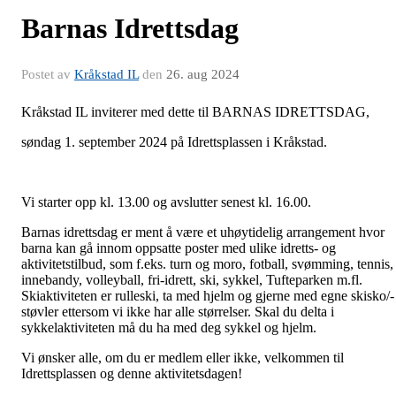
Barnas Idrettsdag
Postet av
Kråkstad IL
den
26. aug 2024
Kråkstad IL inviterer med dette til BARNAS IDRETTSDAG,
søndag 1. september 2024 på Idrettsplassen i Kråkstad.
Vi starter opp kl. 13.00 og avslutter senest kl. 16.00.
Barnas idrettsdag er ment å være et uhøytidelig arrangement hvor
barna kan gå innom oppsatte poster med ulike idretts- og
aktivitetstilbud, som f.eks. turn og moro, fotball, svømming, tennis,
innebandy, volleyball, fri-idrett, ski, sykkel, Tufteparken m.fl.
Skiaktiviteten er rulleski, ta med hjelm og gjerne med egne skisko/-
støvler ettersom vi ikke har alle størrelser. Skal du delta i
sykkelaktiviteten må du ha med deg sykkel og hjelm.
Vi ønsker alle, om du er medlem eller ikke, velkommen til
Idrettsplassen og denne aktivitetsdagen!