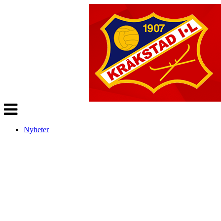
Veksle
navigasjon
Nyheter