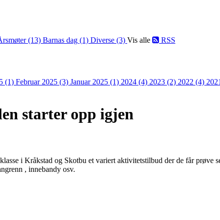
Årsmøter (13)
Barnas dag (1)
Diverse (3)
Vis alle
RSS
5 (1)
Februar 2025 (3)
Januar 2025 (1)
2024 (4)
2023 (2)
2022 (4)
202
olen starter opp igjen
.klasse i Kråkstad og Skotbu et variert aktivitetstilbud der de får prøve s
angrenn , innebandy osv.