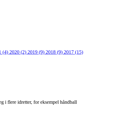
1 (4)
2020 (2)
2019 (9)
2018 (9)
2017 (15)
eg i flere idretter, for eksempel håndball