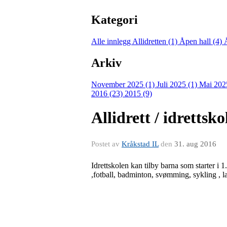
Kategori
Alle innlegg
Allidretten (1)
Åpen hall (4)
Arkiv
November 2025 (1)
Juli 2025 (1)
Mai 202
2016 (23)
2015 (9)
Allidrett / idrettsk
Postet av
Kråkstad IL
den
31. aug 2016
Idrettskolen kan tilby barna som starter i 1
,fotball, badminton, svømming, sykling , l