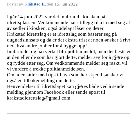
Postet av
Kråkstad IL
den
15. jun 2022
I går 14.juni 2022 var det innbrudd i kiosken på
idrettsplassen. Vedkommende har i tillegg til å ta med seg al
av sedler i kiosken, også ødelagt låser og dører.
Kråkstad idrettslag er et idrettslag som baserer seg på
dugnadsinnsats og da er det ekstra trist at noen ønsker å riv
ned, hva andre jobber for å bygge opp!
Innbruddet og hærverket blir politianmeldt, men det beste e
at den eller de som har gjort dette, melder seg for å gjøre o
og rydde etter seg. Om vedkommende melder seg raskt, vil
vi vurdere å trekke politianmeldelsen.
Om noen sitter med tips til hva som har skjedd, ønsker vi
også en tilbakemelding om dette.
Henvendelser til idrettslaget kan gjøres både ved å sende
melding gjennom Facebook eller sende epost til
krakstadidrettslag@gmail.com