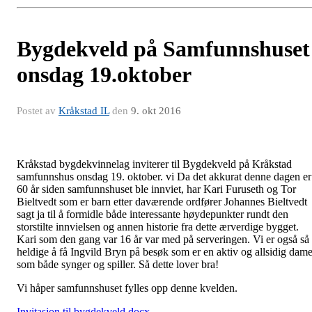
Bygdekveld på Samfunnshuset
onsdag 19.oktober
Postet av
Kråkstad IL
den
9. okt 2016
Kråkstad bygdekvinnelag inviterer til Bygdekveld på Kråkstad
samfunnshus onsdag 19. oktober. vi Da det akkurat denne dagen er
60 år siden samfunnshuset ble innviet, har Kari Furuseth og Tor
Bieltvedt som er barn etter daværende ordfører Johannes Bieltvedt
sagt ja til å formidle både interessante høydepunkter rundt den
storstilte innvielsen og annen historie fra dette ærverdige bygget.
Kari som den gang var 16 år var med på serveringen. Vi er også så
heldige å få Ingvild Bryn på besøk som er en aktiv og allsidig dam
som både synger og spiller. Så dette lover bra!
Vi håper samfunnshuset fylles opp denne kvelden.
Invitasjon til bygdekveld.docx