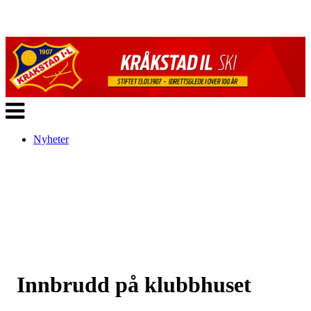
Veksle
navigasjon
Nyheter
Innbrudd på klubbhuset