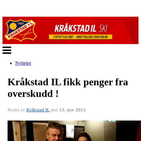
Veksle
navigasjon
Nyheter
Kråkstad IL fikk penger fra
overskudd !
Postet av
Kråkstad IL
den
13. nov 2015