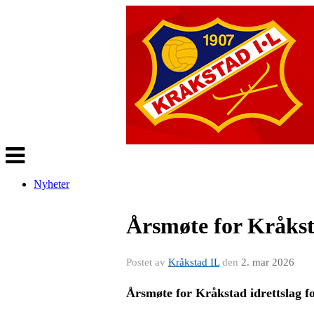
Veksle
navigasjon
Nyheter
Årsmøte for Kråksta
Postet av
Kråkstad IL
den
2. mar 2026
Årsmøte for Kråkstad idrettslag f