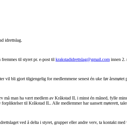
ad idrettslag.
remmes til styret pr. e-post til
krakstadidrettslag@gmail.com
innen 2.
r vil bli gjort tilgjengelig for medlemmene senest én uke før årsmøtet p
erv må man ha vært medlem av Kråkstad IL i minst én måned, fylle minst 
orpliktelser til Kråkstad IL. Alle medlemmer har uansett møterett, talere
l idrettslaget ved å delta i styret, grupper eller andre verv, ta kontakt m