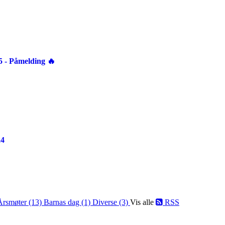
 Påmelding 🔥
24
Årsmøter (13)
Barnas dag (1)
Diverse (3)
Vis alle
RSS