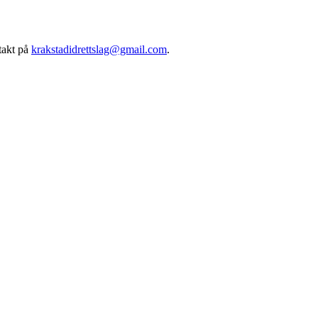
takt på
krakstadidrettslag@gmail.com
.