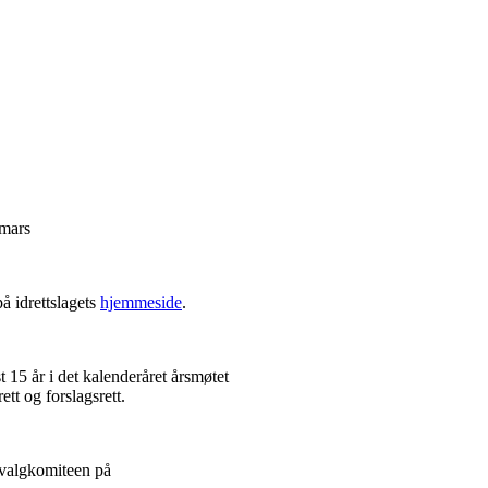
 mars
å idrettslagets
hjemmeside
.
15 år i det kalenderåret årsmøtet
tt og forslagsrett.
ed valgkomiteen på