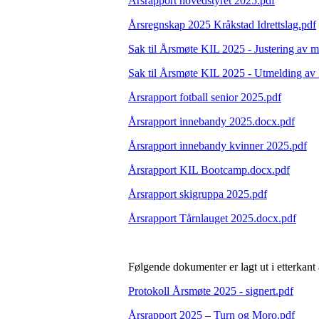
Årsrapport hovedstyret 2025.pdf
Årsregnskap 2025 Kråkstad Idrettslag.pdf
Sak til Årsmøte KIL 2025 - Justering av 
Sak til Årsmøte KIL 2025 - Utmelding av N
Årsrapport fotball senior 2025.pdf
Årsrapport innebandy 2025.docx.pdf
Årsrapport innebandy kvinner 2025.pdf
Årsrapport KIL Bootcamp.docx.pdf
Årsrapport skigruppa 2025.pdf
Årsrapport Tårnlauget 2025.docx.pdf
Følgende dokumenter er lagt ut i etterkant
Protokoll Årsmøte 2025 - signert.pdf
Årsrapport 2025 – Turn og Moro.pdf